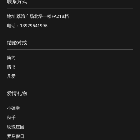
联系方式
地址:荔湾广场北塔一楼FA21B档
电话：13929541995
结婚对戒
简约
情书
凡爱
爱情礼物
小确幸
秋千
玫瑰庄园
罗马假日