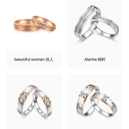
beautiful woman 佳人
Alanhe 锦时