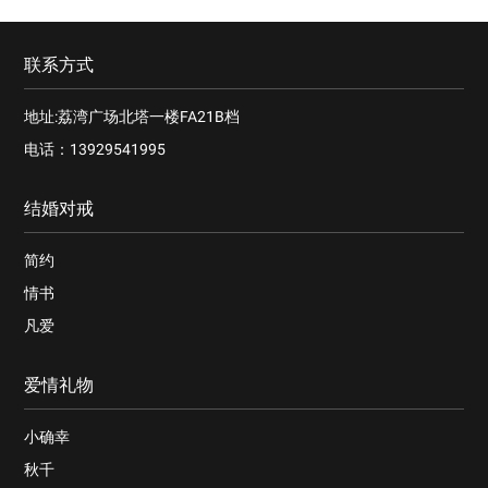
联系方式
地址:荔湾广场北塔一楼FA21B档
电话：13929541995
结婚对戒
简约
情书
凡爱
爱情礼物
小确幸
秋千