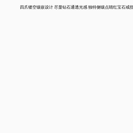
四爪镂空镶嵌设计 尽显钻石通透光感 独特侧镶点睛红宝石戒