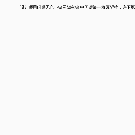
设计师用闪耀无色小钻围绕主钻 中间镶嵌一枚愿望柱，许下愿