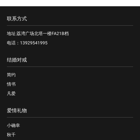
联系方式
地址:荔湾广场北塔一楼FA21B档
电话：13929541995
结婚对戒
简约
情书
凡爱
爱情礼物
小确幸
秋千