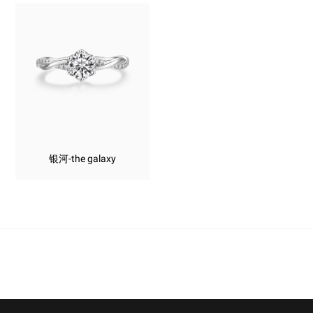
银河-the galaxy